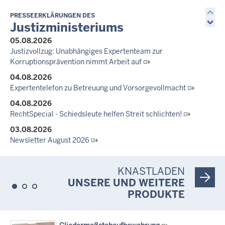
01.07.2026
Newsletter Juli 2026
PRESSEERKLÄRUNGEN DES
Justizministeriums
30.06.2026
05.08.2026
288 Anwärterinnen und Anwärter des Jahrgangs 2024/2026
Justizvollzug: Unabhängiges Expertenteam zur
der Justizvollzugsschule NRW geehrt
Korruptionsprävention nimmt Arbeit auf
30.06.2026
04.08.2026
RechtSpecial - Schiedsleute helfen Streit schlichten!
Expertentelefon zu Betreuung und Vorsorgevollmacht
04.08.2026
RechtSpecial - Schiedsleute helfen Streit schlichten!
03.08.2026
Newsletter August 2026
27.07.2026
Dein Mut findet Rückhalt: Die Justiz NRW unterstützt
KNASTLADEN
Informationskampagne gegen häusliche Gewalt
UNSERE UND WEITERE
10.07.2026
PRODUKTE
Anerkennung für innovative Suizidpräventionsarbeit: JVA Köln
ausgezeichnet