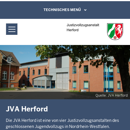
Direkt zum Inhalt
Justizvollzugsanstalt Herford:
TECHNISCHES MENÜ
Leichte Sprache, Gebärdensprachenvideo
und Kontaktformular
Startseite
Quelle: JVA Herford
JVA Herford
Die JVA Herford ist eine von vier Justizvollzugsanstalten des
geschlossenen Jugendvollzugs in Nordrhein-Westfalen.