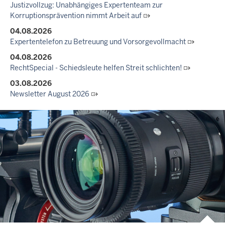
Justizvollzug: Unabhängiges Expertenteam zur
Korruptionsprävention nimmt Arbeit auf
04.08.2026
Expertentelefon zu Betreuung und Vorsorgevollmacht
04.08.2026
RechtSpecial - Schiedsleute helfen Streit schlichten!
03.08.2026
Newsletter August 2026
27.07.2026
Dein Mut findet Rückhalt: Die Justiz NRW unterstützt
Informationskampagne gegen häusliche Gewalt
10.07.2026
Anerkennung für innovative Suizidpräventionsarbeit: JVA Köln
ausgezeichnet
14.07.2026
Justiz der Zukunft gemeinsam gestalten: Minister Limbach
zieht positive Bilanz des Projekts Zukunftswerkstatt Justiz
Nordrhein-Westfalen