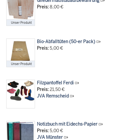
Gliedermaßstabaufbewahrung
14.07.2026
Preis:
8,00 €
Justiz der Zukunft gemeinsam gestalten: Minister Limbach
zieht positive Bilanz des Projekts Zukunftswerkstatt Justiz
Nordrhein-Westfalen
Unser Produkt
01.07.2026
Newsletter Juli 2026
Bio-Abfalltüten (50-er Pack)
30.06.2026
Preis:
5,00 €
288 Anwärterinnen und Anwärter des Jahrgangs 2024/2026
der Justizvollzugsschule NRW geehrt
Unser Produkt
30.06.2026
RechtSpecial - Schiedsleute helfen Streit schlichten!
Filzpantoffel Ferdi
Preis:
21,50 €
JVA Remscheid
Notizbuch mit Eidechs-Papier
Preis:
5,00 €
JVA Münster