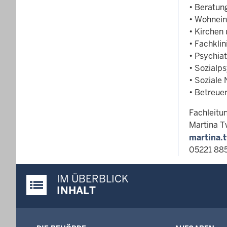
• Beratun
• Wohnein
• Kirchen
• Fachkli
• Psychia
• Sozialps
• Soziale
• Betreue
Fachleitu
Martina 
martina.
05221 88
IM ÜBERBLICK
Justiz-Portal im Überblick:
INHALT