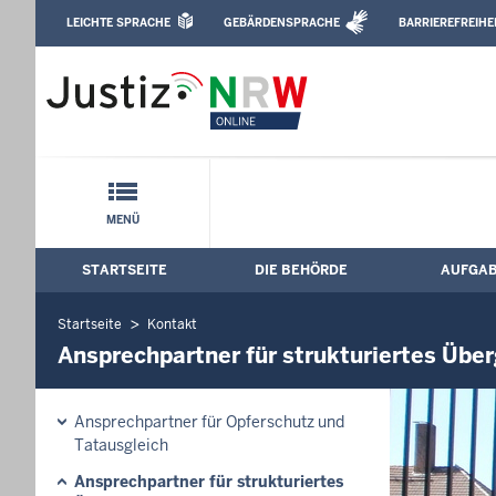
Direkt zum Inhalt
LEICHTE SPRACHE
GEBÄRDENSPRACHE
BARRIEREFREIHE
Leichte Sprache, Gebärdensprachenvideo u
Justizvollzugsanstalt Herford: Anspre
Schnellnavigation mit Volltext-Suche
MENÜ
STARTSEITE
DIE BEHÖRDE
AUFGA
Hauptmenü: Hauptnavigation
Startseite
Kontakt
Ansprechpartner für strukturiertes Ü
Ansprechpartner für Opferschutz und
Tatausgleich
Ansprechpartner für strukturiertes