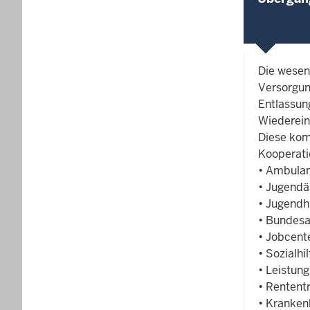
Die wesen
Versorgun
Entlassun
Wiederein
Diese kom
Kooperati
• Ambulant
• Jugend
• Jugendh
• Bundesa
• Jobcent
• Sozialhi
• Leistung
• Rentent
• Kranken