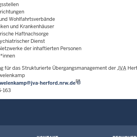
gsstellen
richtungen
 und Wohlfahrtsverbände
niken und Krankenhäuser
trische Haftnachsorge
ychiatrischer Dienst
 Netzwerke der inhaftierten Personen
r*innen
ng für das Strukturierte Übergangsmanagement der
JVA
Herf
Twelenkamp
twelenkamp@jva-herford.nrw.de
5-163