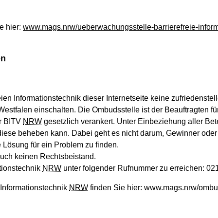
e hier:
www.mags.nrw/ueberwachungsstelle-barrierefreie-inform
en
eien Informationstechnik dieser Internetseite keine zufriedenst
-Westfalen einschalten. Die Ombudsstelle ist der Beauftragten 
er BITV
NRW
gesetzlich verankert. Unter Einbeziehung aller Bet
 diese beheben kann. Dabei geht es nicht darum, Gewinner oder Ve
 Lösung für ein Problem zu finden.
auch keinen Rechtsbeistand.
ationstechnik
NRW
unter folgender Rufnummer zu erreichen: 021
 Informationstechnik
NRW
finden Sie hier:
www.mags.nrw/ombudss