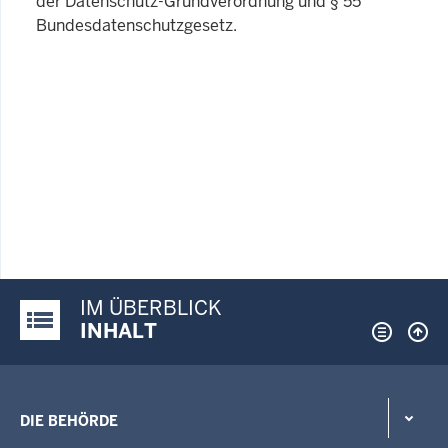
der Datenschutz-Grundverordnung und § 55
Bundesdatenschutzgesetz.
IM ÜBERBLICK
Justiz-Portal im Überblick:
INHALT
DIE BEHÖRDE